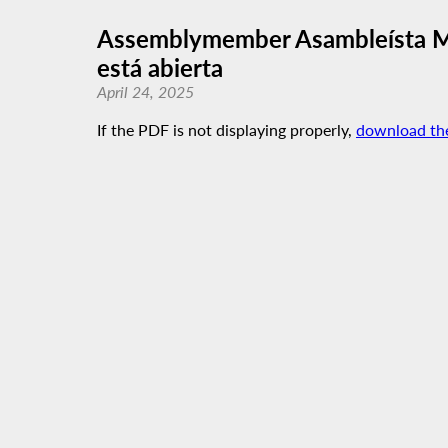
Assemblymember Asambleísta Ma
está abierta
April 24, 2025
If the PDF is not displaying properly,
download th