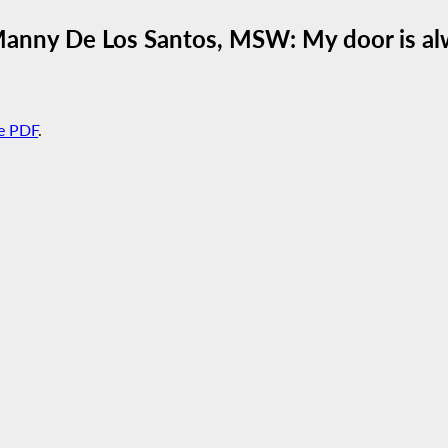
nny De Los Santos, MSW: My door is alw
e PDF
.