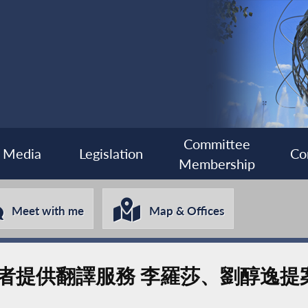
Committee
Media
Legislation
Co
Membership
Meet with me
Map & Offices
者提供翻譯服務 李羅莎、劉醇逸提