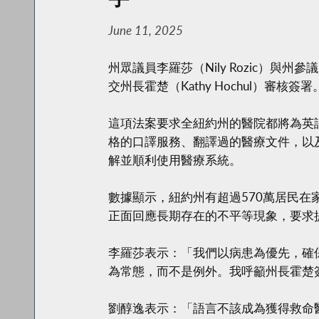
June 11, 2025
州眾議員李羅莎（Nily Rozic）與
交州長霍楚（Kathy Hochul）審核簽署
這項法案要求全紐約州的醫院都將為英
格的口譯服務、翻譯過的醫療文件，以
解並順利使用醫療系統。
數據顯示，紐約州有超過570萬居民
正面回應長期存在的不平等現象，要求
李羅莎表示：「我們以病患為優先，確
為常態，而不是例外。我呼籲州長霍楚
劉醇逸表示：「語言不該成為獲得救命