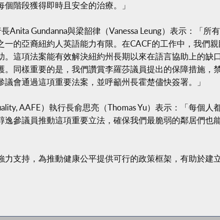
每個階段獲得即時且安全的治療。」
nita Gundanna與梁韶律（Vanessa Leung）表
之一的亞裔紐約人英語能力有限。在CACF的工作中，我們
助。這項法案能有效解決紐約州長期以來在語言協助上的缺
護。同樣重要的是，我們讚賞李羅莎議員提出的保障措施，禁
參議會通過這項重要法案，並呼籲州長霍楚儘快簽署。」
or Equality, AAFE）執行長俞思亮（Thomas Yu）表
醇逸參議員推動這項重要立法，確保我們最脆弱的鄰居們也
強力支持，為推動健康公平提供可行的政策框架，有助於建