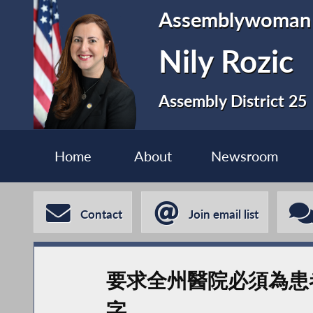
Assemblywoman
Nily Rozic
Assembly District 25
Home
About
Newsroom
Contact
Join email list
要求全州醫院必須為患
字