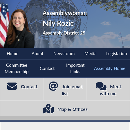
Assemblywoman
Nily Rozic
Assembly District 25
Home
About
Newsroom
Media
Legislation
Committee
Important
Contact
Assembly Home
Membership
Links
Contact
Join email
Meet
list
with me
Map & Offices